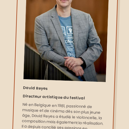
David Reyes
Directeur artistique du festival
Né en Belgique en 1981, passionné de
musique et de cinéma dès son plus jeune
âge, David Reyes a étudié le violoncelle, la
composition mais également la réalisation.
Il a depuis concilié ses passions en
composant la musique de nombreux films,
tant pour la télévision que pour le cinéma :
on lui doit notamment la musique du
« Renard et l’Enfant », de « Derrière les
Murs », de « Une Chanson Pour Ma Mère »,
mais également celle de la série télévisée
« Les Rivières Pourpres » (pour laquelle il
remporte le prix UCMF de la Meilleure
Musique de Fiction TV en 2020) et celle du