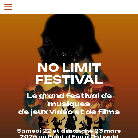
NO LIMIT
FESTIVAL
Le grand festival de
musiques
de jeux vidéo et de films
Samedi 22 et dimanche 23 mars
2025 au Point d'Eau à Ostwald