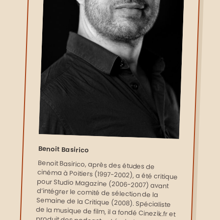
Benoit Basirico
Benoit Basirico, après des études de
cinéma à Poitiers (1997-2002), a été critique
pour Studio Magazine (2006-2007) avant
d’intégrer le comité de sélection de la
Semaine de la Critique (2008). Spécialiste
de la musique de film, il a fondé Cinezik.fr et
produit des podcasts et émissions pour
France Musique, Radio Festival et Aligre FM.
Il enseigne à la Sorbonne (Paris 1 et 3) et à
l’Université de Strasbourg (depuis 2022),
tout en animant formations et conférences
sur la musique à l’écran en partenariat
avec la SACEM et divers festivals. Auteur de
La musique de film (2018), il a aussi
contribué à l’ouvrage Alien: La