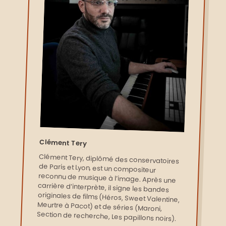
Clément Tery
Clément Tery, diplômé des conservatoires
de Paris et Lyon, est un compositeur
reconnu de musique à l’image. Après une
carrière d’interprète, il signe les bandes
originales de films (Héros, Sweet Valentine,
Meurtre à Pacot) et de séries (Maroni,
Section de recherche, Les papillons noirs).