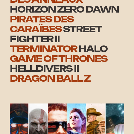
HORIZON ZERO DAWN
PIRATES DES
CARAÏBES
STREET
FIGHTER II
TERMINATOR
HALO
GAME OF THRONES
HELLDIVERS II
DRAGON BALL Z